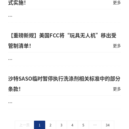
式实施！
更多
...
【重磅新规】美国FCC将“玩具无人机”移出受
管制清单！
更多
...
沙特SASO临时暂停执行洗涤剂相关标准中的部分
条款！
更多
...
上一页
1
2
3
4
5
…
34